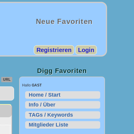
Neue Favoriten
Registrieren
Login
Digg Favoriten
URL
Hallo
GAST
Home / Start
Info / Über
TAGs / Keywords
Mitglieder Liste