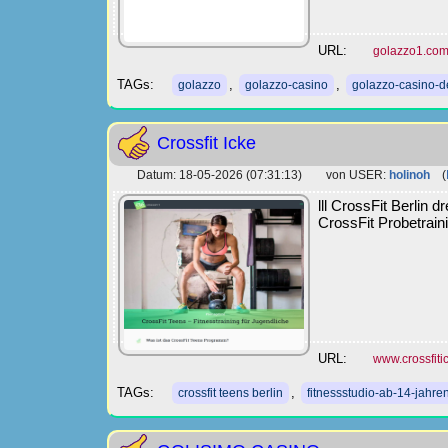
URL:
golazzo1.com
TAGs:
,
,
golazzo
golazzo-casino
golazzo-casino-d
Crossfit Icke
Datum: 18-05-2026 (07:31:13) von USER:
holinoh
(
lll CrossFit Berlin d
CrossFit Probetrai
URL:
www.crossfitic
TAGs:
,
crossfit teens berlin
fitnessstudio-ab-14-jahre