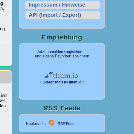
ng
Impressum / Hinweise
n,
API (Import / Export)
ang
Empfehlung
Jetzt
...
anmelden / registriren
und eigene Favoriten speichern
+
+
Screenshots by
thum.io
 und
der
den
RSS Feeds
Bookmarks
RSS Feed