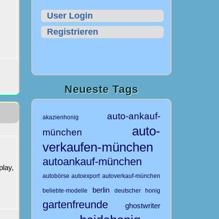
User Login
Registrieren
Neueste Tags
auto-ankauf-
akazienhonig
auto-
münchen
verkaufen-münchen
m
autoankauf-münchen
play,
autobörse
autoexport
autoverkauf-münchen
berlin
beliebte-modelle
deutscher honig
gartenfreunde
ghostwriter