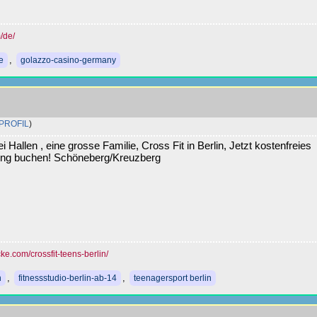
/de/
,
e
golazzo-casino-germany
PROFIL
)
rei Hallen , eine grosse Familie, Cross Fit in Berlin, Jetzt kostenfreies
ning buchen! Schöneberg/Kreuzberg
ke.com/crossfit-teens-berlin/
,
,
n
fitnessstudio-berlin-ab-14
teenagersport berlin