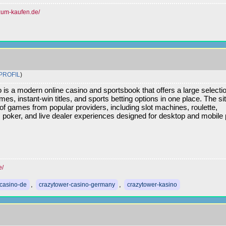
um-kaufen.de/
PROFIL
)
is a modern online casino and sportsbook that offers a large selectio
mes, instant-win titles, and sports betting options in one place. The si
of games from popular providers, including slot machines, roulette,
, poker, and live dealer experiences designed for desktop and mobile 
e/
,
,
-casino-de
crazytower-casino-germany
crazytower-kasino