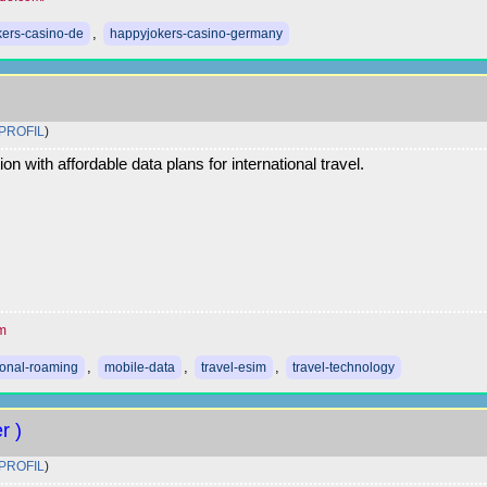
,
ers-casino-de
happyjokers-casino-germany
PROFIL
)
on with affordable data plans for international travel.
m
,
,
,
ional-roaming
mobile-data
travel-esim
travel-technology
r )
PROFIL
)