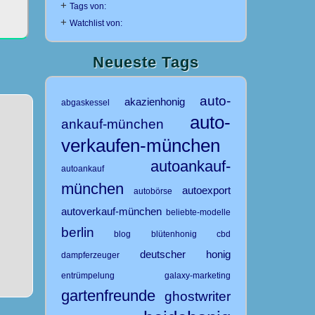
+
Tags von:
+
Watchlist von:
Neueste Tags
auto-
akazienhonig
abgaskessel
auto-
ankauf-münchen
verkaufen-münchen
autoankauf-
autoankauf
münchen
autoexport
autobörse
autoverkauf-münchen
beliebte-modelle
berlin
blog
blütenhonig
cbd
deutscher honig
dampferzeuger
entrümpelung
galaxy-marketing
gartenfreunde
ghostwriter