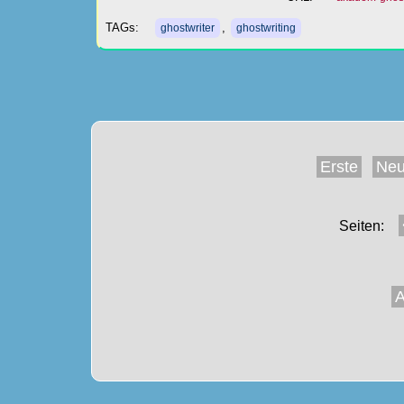
TAGs:
,
ghostwriter
ghostwriting
Erste
Neu
Seiten:
A