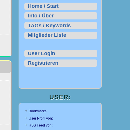
Home / Start
Info / Über
TAGs / Keywords
Mitglieder Liste
User Login
Registrieren
USER:
+
Bookmarks:
+
User Profil von:
+
RSS Feed von: