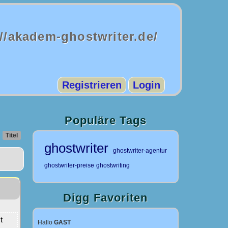
://akadem-ghostwriter.de/
Registrieren
Login
Populäre Tags
Titel
ghostwriter
ghostwriter-agentur
ghostwriter-preise
ghostwriting
Digg Favoriten
t
Hallo
GAST