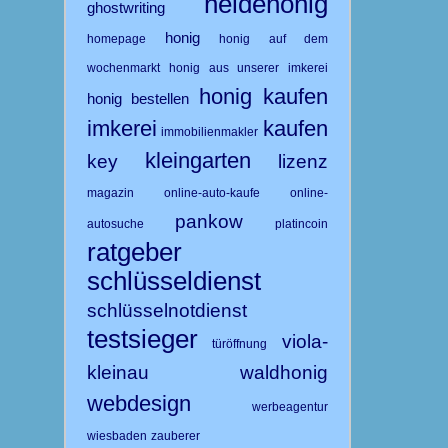
heidehonig
ghostwriting
honig
homepage
honig auf dem
wochenmarkt
honig aus unserer imkerei
honig kaufen
honig bestellen
imkerei
kaufen
immobilienmakler
kleingarten
key
lizenz
magazin
online-auto-kaufe
online-
pankow
autosuche
platincoin
ratgeber
schlüsseldienst
schlüsselnotdienst
testsieger
viola-
türöffnung
kleinau
waldhonig
webdesign
werbeagentur
wiesbaden
zauberer