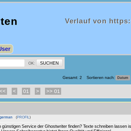
iten
Verlauf von https
User
OK:
Gesamt: 2 Sortieren nach:
Datum
<<
<
01
>
>> 01
german
(
PROFIL
)
günstigen Service der Ghostwriter finden? Texte schreiben lassen is