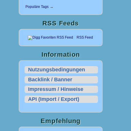
→
Populäre Tags
RSS Feeds
RSS Feed
Information
Nutzungsbedingungen
Backlink / Banner
Impressum / Hinweise
API (Import / Export)
Empfehlung