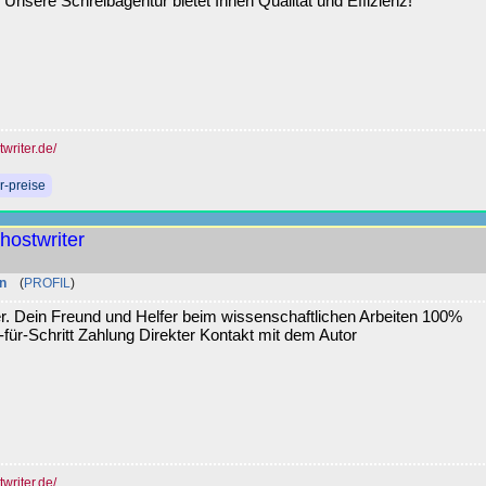
 Unsere Schreibagentur bietet Ihnen Qualität und Effizienz!
writer.de/
r-preise
ostwriter
n
(
PROFIL
)
. Dein Freund und Helfer beim wissenschaftlichen Arbeiten 100%
-für-Schritt Zahlung Direkter Kontakt mit dem Autor
writer.de/