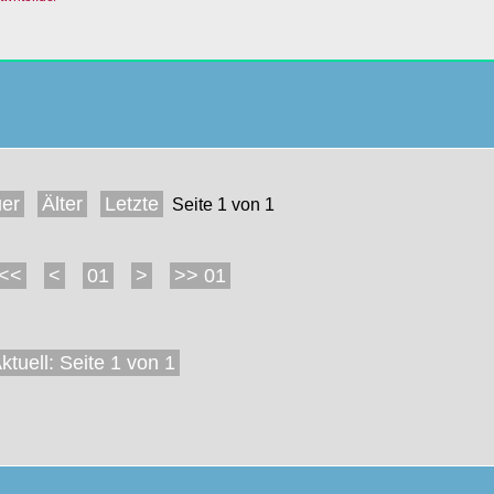
er
Älter
Letzte
Seite 1 von 1
<<
<
01
>
>> 01
ktuell: Seite 1 von 1