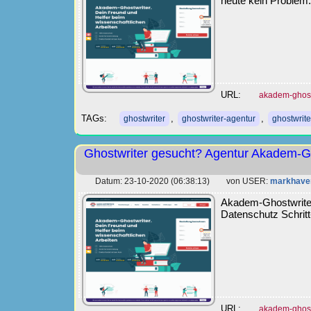
heute kein Problem.
URL:
akadem-ghost
TAGs:
,
,
ghostwriter
ghostwriter-agentur
ghostwrite
Ghostwriter gesucht? Agentur Akadem-Gh
Datum: 23-10-2020 (06:38:13) von USER:
markhave
Akadem-Ghostwriter
Datenschutz Schritt
URL:
akadem-ghost