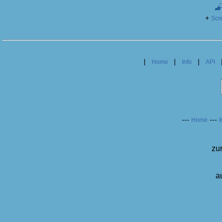
+
Scr
|
|
|
Home
Info
API
---
---
Home
I
zu
a