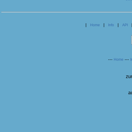
|
|
|
Home
Info
API
---
---
Home
I
zu
a