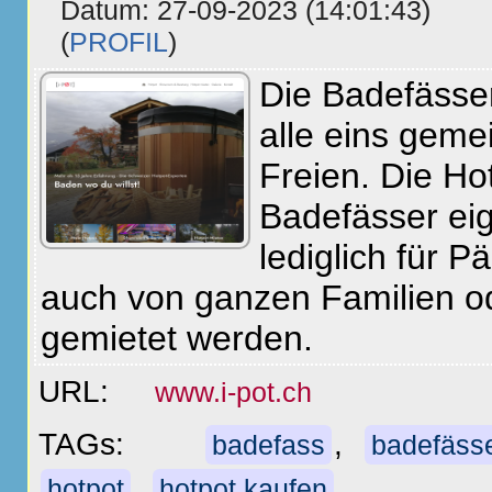
Datum: 27-09-2023 (14:01:43)
(
PROFIL
)
Die Badefässer
alle eins geme
Freien. Die Ho
Badefässer eig
lediglich für 
auch von ganzen Familien o
gemietet werden.
URL:
www.i-pot.ch
TAGs:
,
badefass
badefäss
,
hotpot
hotpot kaufen