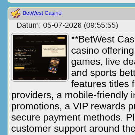
BetWest Casino
Datum: 05-07-2026 (09:55:55)
**BetWest Cas
casino offering
games, live de
and sports bett
features title
providers, a mobile-friendly i
promotions, a VIP rewards p
secure payment methods. Pl
customer support around the