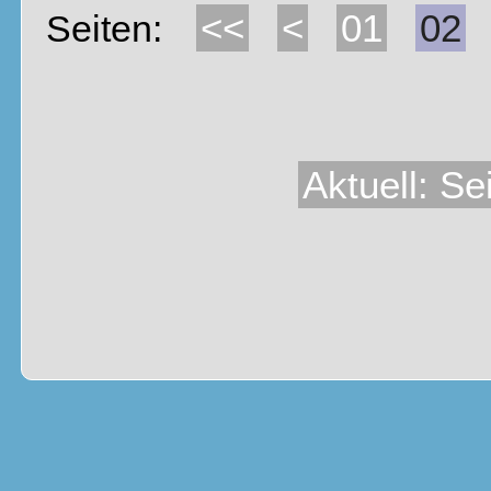
<<
<
01
02
Seiten:
Aktuell: Se