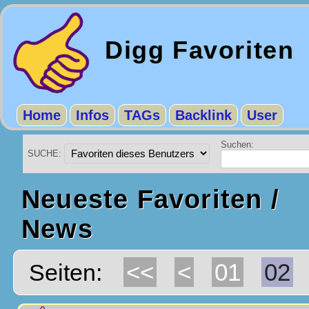
Digg Favoriten
Home
Infos
TAGs
Backlink
User
Suchen:
SUCHE:
Neueste Favoriten /
News
<<
<
01
02
Seiten: