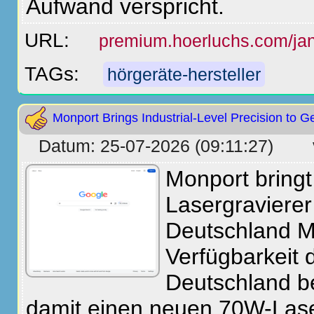
Aufwand verspricht.
URL:
premium.hoerluchs.com/jana
TAGs:
hörgeräte-hersteller
Monport Brings Industrial-Level Precision to
Datum: 25-07-2026 (09:11:27)
Monport brin
Lasergravierer 
Deutschland M
Verfügbarkeit
Deutschland b
damit einen neuen 70W-Laser